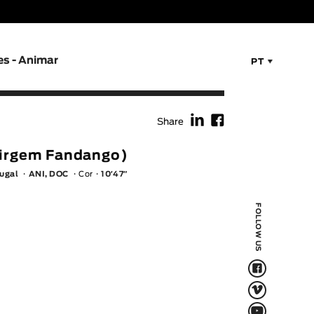
es - Animar
PT
f
F
Share
Virgem Fandango)
tugal
ANI, DOC
Cor
10′47″
FOLLOW US
F
V
Q