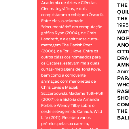
Academia de Artes e Ciências
THE
Cinematográficas, e dois
QUI
conquistaram o cobiçado Óscar®.
THE
Entre eles, o aclamado
1995
"documentário" em computação
WAT
gráfica Ryan (2004), de Chris
NO 
Landreth, e a espirituosa curta-
ANO
metragem The Danish Poet
(2006), de Torill Kove. Entre os
OTT
outros clássicos nomeados para
DRA
os Óscares, estavam mais duas
AMN
curtas-metragens de Torill Kove,
Anim
bem como a comovente
PAR
animação com marionetas de
WHO
Chris Lavis e Maciek
RAS
Szczerbowski, Madame Tutli-Putli
SHO
(2007), e a história de Amanda
COM
Forbis e Wendy Tilby sobre o
THE
oeste selvagem do Canadá, Wild
BAL
Life (2011). Recebeu vários
prémios pela sua carreira,