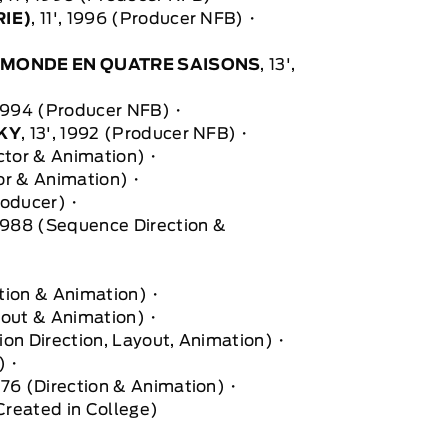
RIE)
, 11', 1996 (Producer NFB)
DU MONDE EN QUATRE SAISONS
, 13',
, 1994 (Producer NFB)
SKY
, 13', 1992 (Producer NFB)
ector & Animation)
or & Animation)
roducer)
, 1988 (Sequence Direction &
ction & Animation)
yout & Animation)
tion Direction, Layout, Animation)
)
976 (Direction & Animation)
 Created in College)