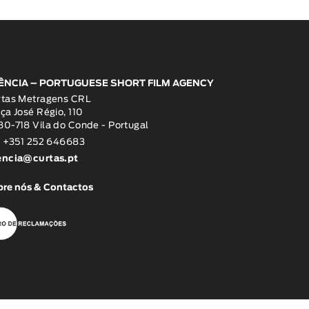
ÊNCIA – PORTUGUESE SHORT FILM AGENCY
rtas Metragens CRL
ça José Régio, 110
0-718 Vila do Conde - Portugal
: +351 252 646683
encia@curtas.pt
re nós & Contactos