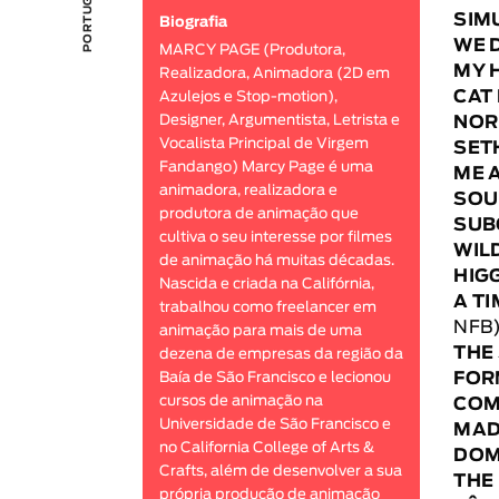
SIM
Biografia
WE 
MARCY PAGE (Produtora,
MY 
Realizadora, Animadora (2D em
CAT
Azulejos e Stop-motion),
Designer, Argumentista, Letrista e
NOR
Vocalista Principal de Virgem
SET
Fandango) Marcy Page é uma
ME 
animadora, realizadora e
SOU
produtora de animação que
SUB
cultiva o seu interesse por filmes
WILD
de animação há muitas décadas.
HIG
Nascida e criada na Califórnia,
A T
trabalhou como freelancer em
NFB
animação para mais de uma
THE
dezena de empresas da região da
FOR
Baía de São Francisco e lecionou
cursos de animação na
COM
Universidade de São Francisco e
MAD
no California College of Arts &
DOM
Crafts, além de desenvolver a sua
THE
própria produção de animação