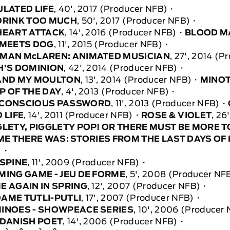
ULATED LIFE
, 40', 2017 (Producer NFB)
DRINK TOO MUCH
, 50', 2017 (Producer NFB)
HEART ATTACK
, 14', 2016 (Producer NFB)
BLOOD M
 MEETS DOG
, 11', 2015 (Producer NFB)
MAN McLAREN: ANIMATED MUSICIAN
, 27', 2014 (
H’S DOMINION
, 42', 2014 (Producer NFB)
AND MY MOULTON
, 13', 2014 (Producer NFB)
MINO
P OF THE DAY
, 4', 2013 (Producer NFB)
CONSCIOUS PASSWORD
, 11', 2013 (Producer NFB)
 LIFE
, 14', 2011 (Producer NFB)
ROSE & VIOLET
, 26
GLETY, PIGGLETY POP! OR THERE MUST BE MORE TO
IME THERE WAS: STORIES FROM THE LAST DAYS O
)
 SPINE
, 11', 2009 (Producer NFB)
MING GAME - JEU DE FORME
, 5', 2008 (Producer NF
E AGAIN IN SPRING
, 12', 2007 (Producer NFB)
AME TUTLI-PUTLI
, 17', 2007 (Producer NFB)
INOES - SHOWPEACE SERIES
, 10', 2006 (Producer
 DANISH POET
, 14', 2006 (Producer NFB)