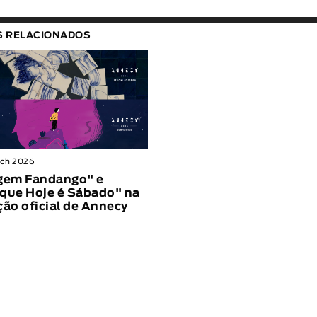
S RELACIONADOS
rch 2026
gem Fandango" e
que Hoje é Sábado" na
ção oficial de Annecy