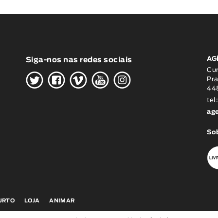
AG
Siga-nos nas redes sociais
H
G
W
O
K
Cu
Pra
448
tel
ag
Sob
CURTO
LOJA
ANIMAR