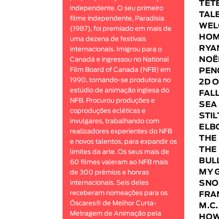
TÊTE
independente. O seu primeiro
TALE
filme independente, Paradisia
WEL
(1987), foi premiado em mais de
HOM
uma dezena de festivais
RYA
internacionais. Imigrou para o
NOË
Canadá e ingressou no National
Film Board of Canada (NFB) em
PEN
1990, tornando-se produtora no
2D 
estúdio de animação inglesa do
FALL
NFB. Procurou produções e
SEA
coproduções ecléticas e
STI
invulgares, trabalhando com
ELB
realizadores experientes do NFB
THE
e novos talentos, para expandir os
THE
limites da arte. Os seus mais de
BUL
60 filmes valeram ao NFB mais
MY 
de 300 prémios e honras
SNOW
internacionais. Seis deles
receberam nomeações para os
FRA
Óscares® de Melhor Curta-
M.C.
Metragem de Animação pela
HOW