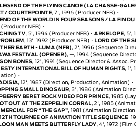
 LEGEND OF THE FLYING CANOE (LA CHASSE-GALE
LT / COURTEPOINTE
, 7', 1996 (Producer NFB)
 END OF THE WORLD IN FOUR SEASONS / LA FIN 
 (Producer NFB)
CHING TV
, 5', 1994 (Producer NFB)
ARKELOPE
, 5'
PROBLEM
, 13', 1992 (Producer NFB)
LORD OF THE 
THER EARTH - LUMA (NFB)
, 2', 1996 (Sequence Dir
AWA FESTIVAL (OPENER)
, —, 1994 (Sequence Direct
GON BONES
, 12', 1991 (Sequence Director & Assoc. P
ESTY INTERNATIONAL BILL OF HUMAN RIGHTS
, 1'
ation)
ADISIA
, 12', 1987 (Direction, Production, Animation)
PPING SMALL DINOSAUR
, 3', 1986 (Animation Dire
PBERRY BERET ROCK VIDEO FOR PRINCE
, 1985 (La
OT OUT AT THE ZEPPELIN CORRAL
, 2', 1985 (Anima
MERCIAL FOR “THE GAP”
, 1981 (Animation Direction
 12TH TOURNEE OF ANIMATION TITLE SEQUENCE
, 1
LOON MAN MEETS BUTTERFLY LADY
, 4', 1972 (Film