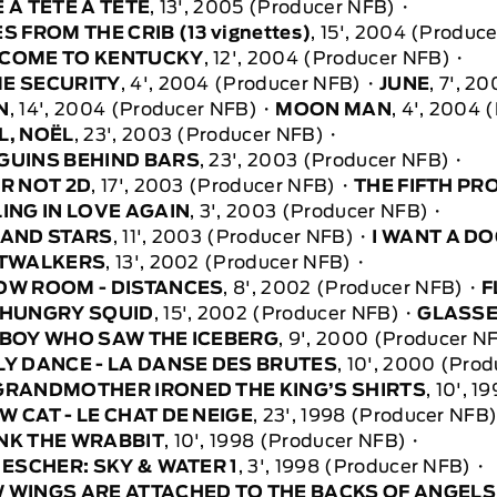
 À TÊTE À TÊTE
, 13', 2005 (Producer NFB)
S FROM THE CRIB (13 vignettes)
, 15', 2004 (Produc
COME TO KENTUCKY
, 12', 2004 (Producer NFB)
E SECURITY
, 4', 2004 (Producer NFB)
JUNE
, 7', 2
N
, 14', 2004 (Producer NFB)
MOON MAN
, 4', 2004
L, NOËL
, 23', 2003 (Producer NFB)
GUINS BEHIND BARS
, 23', 2003 (Producer NFB)
OR NOT 2D
, 17', 2003 (Producer NFB)
THE FIFTH PR
ING IN LOVE AGAIN
, 3', 2003 (Producer NFB)
 AND STARS
, 11', 2003 (Producer NFB)
I WANT A D
LTWALKERS
, 13', 2002 (Producer NFB)
OW ROOM - DISTANCES
, 8', 2002 (Producer NFB)
F
 HUNGRY SQUID
, 15', 2002 (Producer NFB)
GLASS
 BOY WHO SAW THE ICEBERG
, 9', 2000 (Producer N
LY DANCE - LA DANSE DES BRUTES
, 10', 2000 (Pro
GRANDMOTHER IRONED THE KING’S SHIRTS
, 10', 
 CAT - LE CHAT DE NEIGE
, 23', 1998 (Producer NFB
NK THE WRABBIT
, 10', 1998 (Producer NFB)
 ESCHER: SKY & WATER 1
, 3', 1998 (Producer NFB)
 WINGS ARE ATTACHED TO THE BACKS OF ANGELS