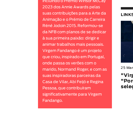
incluindo o Prémio Winsor McCay
2023 dos Annie Awards pelas
suas contribuições para a Arte da
LINK
Animação e o Prémio de Carreira
Réné Jodoin 2015. Reformou-se
da NFB com planos de se dedicar
à sua primeira paixão: dirigir e
animar trabalhos mais pessoais.
Virgem Fandango é um projeto
que criou, inspirado em Portugal,
onde passa os verões com o
25 Ma
marido, Normand Roger, e com as
"Vir
suas inspiradoras parceiras da
"Por
Casa de Vilar, Abi Feijó e Regina
sele
Pessoa, que contribuíram
significativamente para Virgem
Fandango.