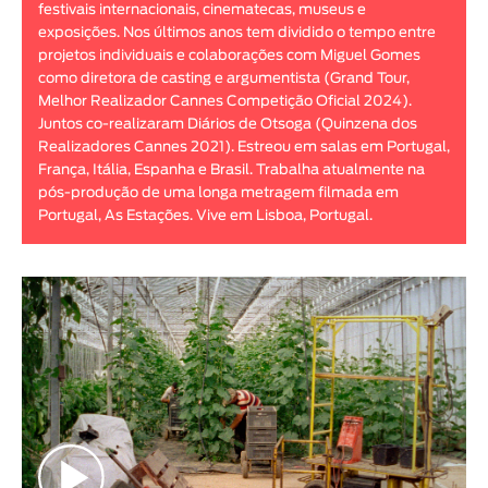
festivais internacionais, cinematecas, museus e
Animar
exposições. Nos últimos anos tem dividido o tempo entre
DURAÇÃO
projetos individuais e colaborações com Miguel Gomes
como diretora de casting e argumentista (Grand Tour,
< / >
Melhor Realizador Cannes Competição Oficial 2024).
Juntos co-realizaram Diários de Otsoga (Quinzena dos
Realizadores Cannes 2021). Estreou em salas em Portugal,
França, Itália, Espanha e Brasil. Trabalha atualmente na
pós-produção de uma longa metragem filmada em
GÉNERO
Portugal, As Estações. Vive em Lisboa, Portugal.
Ficção
Animação
Experimental
Documentário