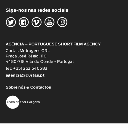
Siga-nos nas redes sociais
H
G
W
O
K
AGÊNCIA – PORTUGUESE SHORT FILM AGENCY
Curtas Metragens CRL
Praça José Régio, 110
4480-718 Vila do Conde - Portugal
tel: +351 252 646683
agencia@curtas.pt
Sobre nós & Contactos