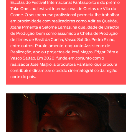
Escolas do Festival Internacional Fantasporto e do prémio
Animar
Take One!, no festival Internacional de Curtas de Vila do
DURAÇÃO
Conde. O seu percurso profissional permitiu-lhe trabalhar
em proximidade com realizadores como Adirley Queirós,
< / >
Joana Pimenta e Salomé Lamas, na qualidade de Director
de Produção, bem como assumido a Chefia de Produção
de filmes de Basil da Cunha, Vasco Saltão, Pedro Pinho,
entre outros. Paralelamente, enquanto Assistente de
Realização, apoiou projectos de José Magro, Edgar Pêra e
GÉNERO
Vasco Saltão. Em 2020, funda em conjunto com o
Ficção
realizador José Magro, a produtora Pântano, que procura
contribuir e dinamizar o tecido cinematográfico da região
Animação
norte do país.
Experimental
Documentário