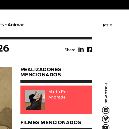
es - Animar
PT
f
F
26
Share
REALIZADORES
MENCIONADOS
FOLLOW US
Marta Reis
Andrade
F
V
FILMES MENCIONADOS
Q