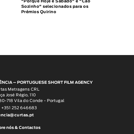
"Porque Hoje é Sábado" e "Cão
Sozinho" selecionados para os
Prémios Quirino
ÊNCIA – PORTUGUESE SHORT FILM AGENCY
rtas Metragens CRL
ça José Régio, 110
0-718 Vila do Conde - Portugal
: +351 252 646683
encia@curtas.pt
re nós & Contactos