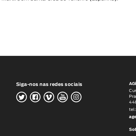
AG
Siga-nos nas redes sociais
H
G
W
O
K
Cu
Pra
448
tel
ag
Sob