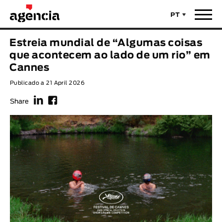
PT
Notícias
Estreia mundial de “Algumas coisas
TÍTULO ORIGINAL
que acontecem ao lado de um rio” em
Filmes
Cannes
Publicado a 21 April 2026
TÍTULO PORTUGUÊS
Realizadores
f
F
Share
Últimas Selecções
REALIZADOR
Estatísticas
LEGENDA DISPONÍVEL
Filmes - Animar
Legenda disponível
Sobre nós & Contactos
ANO
Curtas Vila do Conde
Solar
O Dia Mais Curto
Loja
Ano