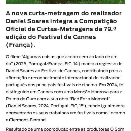
Animar
DURAÇÃO
A nova curta-metragem do realizador
Daniel Soares integra a Competição
< / >
Oficial de Curtas-Metragens da 79.ª
edição do Festival de Cannes
(França).
GÉNERO
O filme “
Algumas coisas que acontecem ao lado de um
Ficção
rio
” (2026, Portugal/França, FIC, 14′) marca o regresso de
Animação
Daniel Soares ao Festival de Cannes, contribuindo para a
afirmação e reconhecimento internacional do realizador
Experimental
português nos principais festivais de cinema. Em 2024, foi
Documentário
distinguido em Cannes
com uma Menção Honrosa para a
Palma de Ouro com a sua obra “
Bad For a Moment
”
(
Daniel Soares
, 2024, Portugal, FIC, 15′), tendo igualmente
apresentado os seus trabalhos em festivais como Locarno
e Clermont-Ferrand.
Resultado de uma coprodução entre as produtoras
O Som