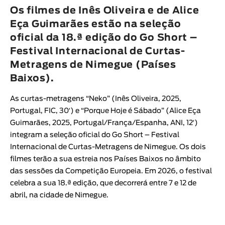
Animar
Os filmes de Inês Oliveira e de Alice
DURAÇÃO
Eça Guimarães estão na seleção
oficial da 18.ª edição do Go Short –
< / >
Festival Internacional de Curtas-
Metragens de Nimegue (Países
Baixos).
GÉNERO
As curtas-metragens “
Neko
” (
Inês Oliveira
, 2025,
Ficção
Portugal, FIC, 30′
) e “
Porque Hoje é Sábado
” (
Alice Eça
Animação
Guimarães
, 2025, Portugal/França/Espanha, ANI, 12′
)
integram a seleção oficial do
Go Short – Festival
Experimental
Internacional de Curtas-Metragens de Nimegue
. Os dois
Documentário
filmes terão a sua estreia nos Países Baixos no âmbito
das sessões da Competição Europeia. Em 2026, o festival
celebra a sua 18.ª edição, que decorrerá entre 7 e 12 de
abril, na cidade de Nimegue.