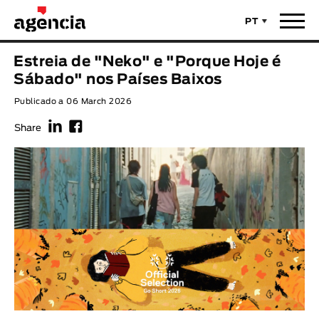
PT
Notícias
Estreia de "Neko" e "Porque Hoje é
TÍTULO ORIGINAL
Sábado" nos Países Baixos
Filmes
Publicado a 06 March 2026
f
F
TÍTULO PORTUGUÊS
Realizadores
Share
Últimas Selecções
REALIZADOR
Estatísticas
LEGENDA DISPONÍVEL
Filmes - Animar
Legenda disponível
Sobre nós & Contactos
ANO
Curtas Vila do Conde
Solar
O Dia Mais Curto
Loja
Ano