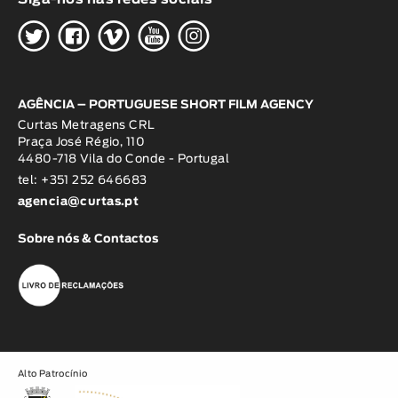
H
G
W
O
K
AGÊNCIA – PORTUGUESE SHORT FILM AGENCY
Curtas Metragens CRL
Praça José Régio, 110
4480-718 Vila do Conde - Portugal
tel: +351 252 646683
agencia@curtas.pt
Sobre nós & Contactos
Alto Patrocínio