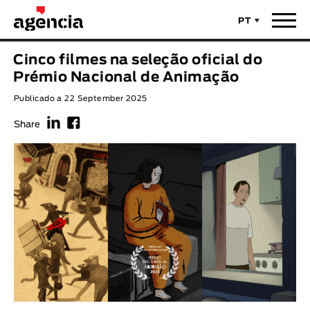
PT
Notícias
Cinco filmes na seleção oficial do
TÍTULO ORIGINAL
Prémio Nacional de Animação
Filmes
Publicado a 22 September 2025
f
F
TÍTULO PORTUGUÊS
Realizadores
Share
Últimas Selecções
REALIZADOR
Estatísticas
LEGENDA DISPONÍVEL
Filmes - Animar
Legenda disponível
Sobre nós & Contactos
ANO
Curtas Vila do Conde
Solar
O Dia Mais Curto
Loja
Ano