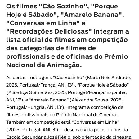
Animar
Os filmes "Cão Sozinho", "Porque
DURAÇÃO
Hoje é Sábado", "Amarelo Banana",
"Conversas em Linha" e
< / >
"Recordações Deliciosas" integram a
lista oficial de filmes em competição
das categorias de filmes de
profissionais e de oficinas do Prémio
GÉNERO
Nacional de Animação.
Ficção
Animação
As curtas-metragens “
Cão Sozinho
” (
Marta Reis Andrade
,
Experimental
2025, Portugal/França, ANI, 13′), “
Porque Hoje é Sábado
”
(
Alice Eça Guimarães
, 2025, Portugal/França/Espanha,
Documentário
ANI, 12′), e “
Amarelo Banana
” (
Alexandre Sousa
, 2025,
Portugal/Hungria, ANI, 13′), integram a competição de
filmes profissionais do
Prémio Nacional de Cinema
.
Também em competição está “
Conversas em Linha
”
(2025, Portugal, ANI, 3′) — desenvolvida pelos alunos da
Escola Secundária José Régio, sob orientação da cineasta