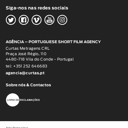
Siga-nos nas redes sociais
H
G
W
O
K
AGÊNCIA – PORTUGUESE SHORT FILM AGENCY
Curtas Metragens CRL
Praça José Régio, 110
4480-718 Vila do Conde - Portugal
tel: +351 252 646683
agencia@curtas.pt
Sobre nós & Contactos