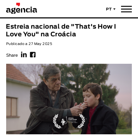
PT
Notícias
Estreia nacional de "That's How I
TÍTULO ORIGINAL
Love You" na Croácia
Filmes
Publicado a 27 May 2025
f
F
TÍTULO PORTUGUÊS
Realizadores
Share
Últimas Selecções
REALIZADOR
Estatísticas
LEGENDA DISPONÍVEL
Filmes - Animar
Legenda disponível
Sobre nós & Contactos
ANO
Curtas Vila do Conde
Solar
O Dia Mais Curto
Loja
Ano