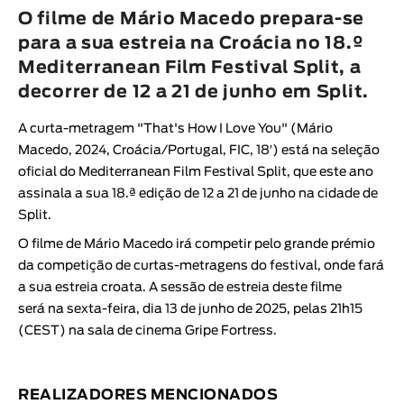
Animar
O filme de Mário Macedo prepara-se
DURAÇÃO
para a sua estreia na Croácia no 18.º
Mediterranean Film Festival Split, a
< / >
decorrer de 12 a 21 de junho em Split.
A curta-metragem "
That's How I Love You
" (
Mário
Macedo
, 2024, Croácia/Portugal, FIC, 18′) está na seleção
GÉNERO
oficial do
Mediterranean Film Festival Split
, que este ano
Ficção
assinala a sua 18.ª edição de 12 a 21 de junho na cidade de
Split.
Animação
O filme de
Mário Macedo
irá competir pelo grande prémio
Experimental
da competição de curtas-metragens do festival, onde fará
Documentário
a sua estreia croata. A sessão de estreia deste filme
será na sexta-feira, dia 13 de junho de 2025, pelas 21h15
(CEST) na sala de cinema Gripe Fortress.
REALIZADORES MENCIONADOS