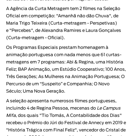
A Agência da Curta Metragem tem 2 filmes na Seleção
Oficial em competição:
"Amanhã não dão Chuva"
, de
Maria Trigo Teixeira
(Curta-metragem - Perspetivas)
e
"Percebes"
, de
Alexandra Ramires
e
Laura Gonçalves
(Curta-metragem - Oficial).
Os Programas Especiais prestam homenagem à
animação portuguesa com nada menos que 61 curtas-
metragens em 7 programas: Abi & Regina, uma História
Feliz; BAP Animação, um Estúdio Cooperativo; 100 Anos,
Três Gerações; As Mulheres na Animação Portuguesa; O
Percurso de um “Suspeito” e Companhia; O Novo
Século; Uma Nova Geração.
A seleção apresenta numerosos filmes portugueses,
incluindo 4 de
Regina Pessoa
, mecenas do
Le Campus
Mifa
, dos quais
"Tio Tomás, A Contabilidade dos Dias"
recebeu o Prémio do Júri do Festival de Annecy em 2019 e
"História Trágica com Final Feliz"
, vencedor do Cristal de