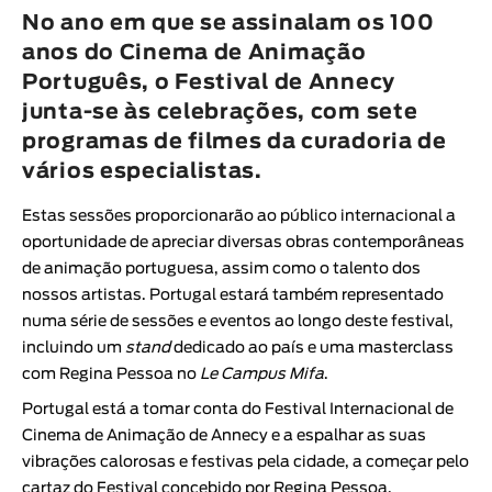
Animar
No ano em que se assinalam os 100
DURAÇÃO
anos do Cinema de Animação
Português, o Festival de Annecy
< / >
junta-se às celebrações, com sete
programas de filmes da curadoria de
vários especialistas.
GÉNERO
Estas sessões proporcionarão ao público internacional a
Ficção
oportunidade de apreciar diversas obras contemporâneas
Animação
de animação portuguesa, assim como o talento dos
nossos artistas. Portugal estará também representado
Experimental
numa série de sessões e eventos ao longo deste festival,
Documentário
incluindo um
stand
dedicado ao país e uma masterclass
com Regina Pessoa no
Le Campus Mifa
.
Portugal está a tomar conta do
Festival Internacional de
Cinema de Animação de Annecy
e a espalhar as suas
vibrações calorosas e festivas pela cidade, a começar pelo
cartaz do Festival concebido por Regina Pessoa
.