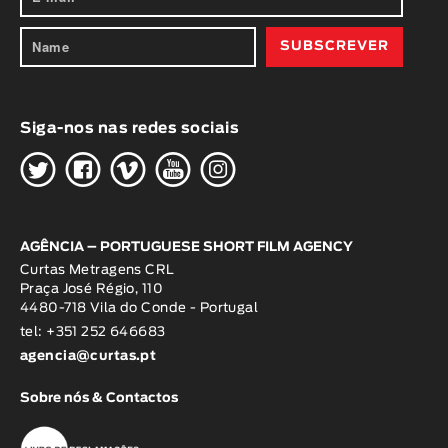
Siga-nos nas redes sociais
H
G
W
O
K
AGÊNCIA – PORTUGUESE SHORT FILM AGENCY
Curtas Metragens CRL
Praça José Régio, 110
4480-718 Vila do Conde - Portugal
tel: +351 252 646683
agencia@curtas.pt
Sobre nós & Contactos