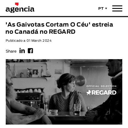
PT
Notícias
'As Gaivotas Cortam O Céu' estreia
TÍTULO ORIGINAL
no Canadá no REGARD
Filmes
Publicado a 01 March 2024
f
F
TÍTULO PORTUGUÊS
Realizadores
Share
Últimas Selecções
REALIZADOR
Estatísticas
LEGENDA DISPONÍVEL
Filmes - Animar
Legenda disponível
Sobre nós & Contactos
ANO
Curtas Vila do Conde
Solar
O Dia Mais Curto
Loja
Ano