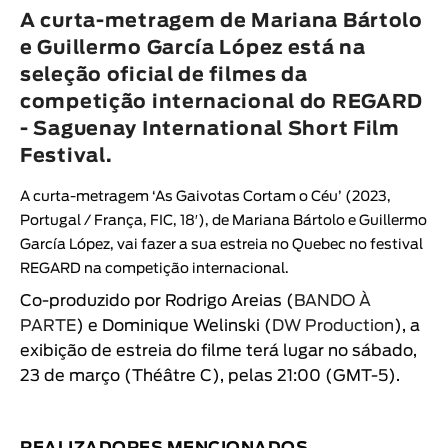
Animar
A curta-metragem de Mariana Bártolo
DURAÇÃO
e Guillermo García López está na
seleção oficial de filmes da
< / >
competição internacional do REGARD
- Saguenay International Short Film
Festival.
GÉNERO
A curta-metragem ‘As Gaivotas Cortam o Céu’ (2023,
Ficção
Portugal / França, FIC, 18′), de Mariana Bártolo e Guillermo
Animação
García López, vai fazer a sua estreia no Quebec no festival
REGARD
na competição internacional
.
Experimental
Co-produzido por Rodrigo Areias (
BANDO À
Documentário
PARTE
) e Dominique Welinski (
DW Production
), a
exibição de estreia do filme terá lugar no sábado,
23 de março (Théâtre C), pelas 21:00 (GMT-5).
REALIZADORES MENCIONADOS