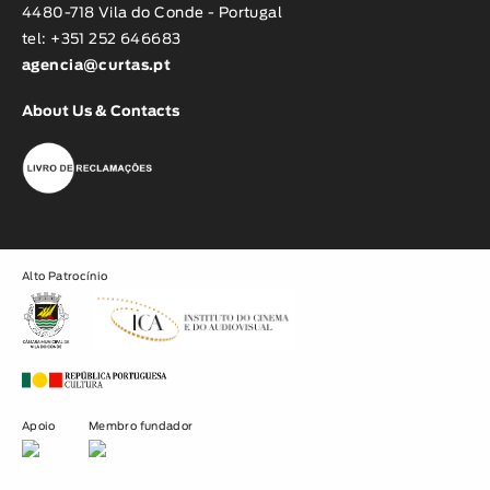
4480-718 Vila do Conde - Portugal
tel: +351 252 646683
agencia@curtas.pt
About Us & Contacts
Alto Patrocínio
Apoio
Membro fundador