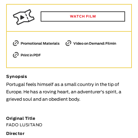
Animar
LENGTH
WATCH FILM
< / >
Promotional Materials
Video on Demand: Filmin
Print in PDF
GENDER
Fiction
Animation
Synopsis
Experimental
Portugal feels himself as a small country in the tip of
Europe. He has a roving heart, an adventurer's spirit, a
Documentary
grieved soul and an obedient body.
TOPICS
Selected Topics
Original Title
FADO LUSITANO
Director