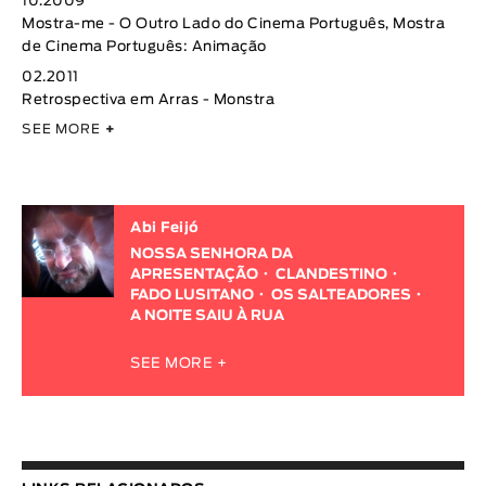
10.2009
Mostra-me - O Outro Lado do Cinema Português, Mostra
de Cinema Português: Animação
02.2011
Retrospectiva em Arras - Monstra
SEE MORE
+
Abi Feijó
NOSSA SENHORA DA
APRESENTAÇÃO
CLANDESTINO
FADO LUSITANO
OS SALTEADORES
A NOITE SAIU À RUA
SEE MORE +