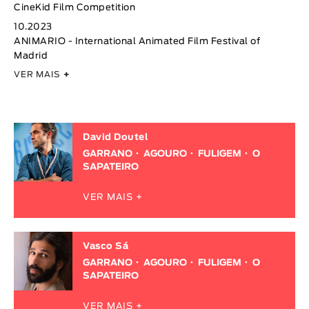
CineKid Film Competition
10.2023
ANIMARIO - International Animated Film Festival of
Madrid
VER MAIS
+
David Doutel
GARRANO
AGOURO
FULIGEM
O
SAPATEIRO
VER MAIS +
Vasco Sá
GARRANO
AGOURO
FULIGEM
O
SAPATEIRO
VER MAIS +