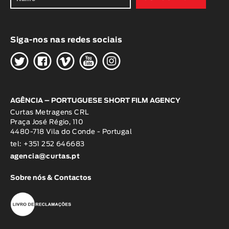
Siga-nos nas redes sociais
H
G
W
O
K
AGÊNCIA – PORTUGUESE SHORT FILM AGENCY
Curtas Metragens CRL
Praça José Régio, 110
4480-718 Vila do Conde - Portugal
tel: +351 252 646683
agencia@curtas.pt
Sobre nós & Contactos