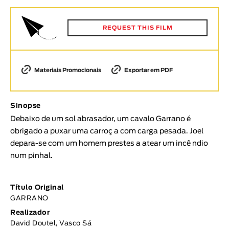
Animar
DURAÇÃO
REQUEST THIS FILM
< / >
Materiais Promocionais
Exportar em PDF
GÉNERO
Sinopse
Ficção
Debaixo de um sol abrasador, um cavalo Garrano é
Animação
obrigado a puxar uma carroç a com carga pesada. Joel
Experimental
depara-se com um homem prestes a atear um incê ndio
Documentário
num pinhal.
TÓPICOS
Título Original
Tópicos selecionados
GARRANO
Realizador
David Doutel, Vasco Sá