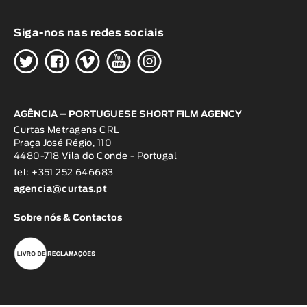
Siga-nos nas redes sociais
H
G
W
O
K
AGÊNCIA – PORTUGUESE SHORT FILM AGENCY
Curtas Metragens CRL
Praça José Régio, 110
4480-718 Vila do Conde - Portugal
tel: +351 252 646683
agencia@curtas.pt
Sobre nós & Contactos