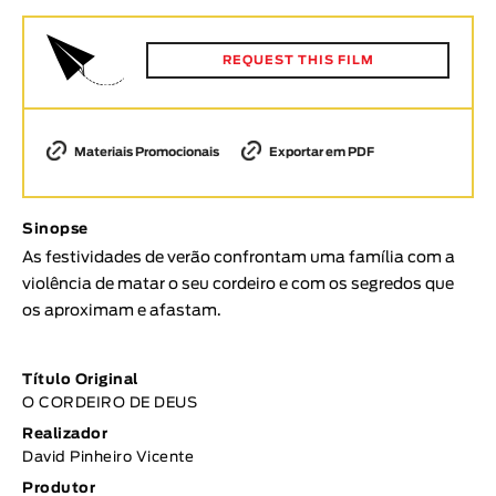
Animar
DURAÇÃO
REQUEST THIS FILM
< / >
Materiais Promocionais
Exportar em PDF
GÉNERO
Sinopse
Ficção
As festividades de verão confrontam uma família com a
Animação
violência de matar o seu cordeiro e com os segredos que
Experimental
os aproximam e afastam.
Documentário
TÓPICOS
Título Original
O CORDEIRO DE DEUS
Tópicos selecionados
Realizador
David Pinheiro Vicente
Produtor