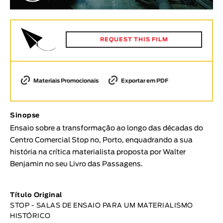
Animar
DURAÇÃO
< / >
REQUEST THIS FILM
Materiais Promocionais
Exportar em PDF
GÉNERO
Ficção
Sinopse
Animação
Ensaio sobre a transformação ao longo das décadas do
Experimental
Centro Comercial Stop no, Porto, enquadrando a sua
Documentário
história na crítica materialista proposta por Walter
Benjamin no seu Livro das Passagens.
TÓPICOS
Tópicos selecionados
Título Original
STOP - SALAS DE ENSAIO PARA UM MATERIALISMO
HISTÓRICO