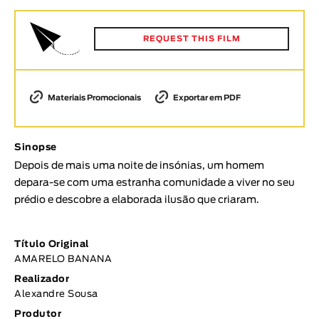
Animar
DURAÇÃO
REQUEST THIS FILM
< / >
Materiais Promocionais
Exportar em PDF
GÉNERO
Sinopse
Ficção
Depois de mais uma noite de insónias, um homem
Animação
depara-se com uma estranha comunidade a viver no seu
Experimental
prédio e descobre a elaborada ilusão que criaram.
Documentário
TÓPICOS
Título Original
AMARELO BANANA
Tópicos selecionados
Realizador
Alexandre Sousa
Produtor