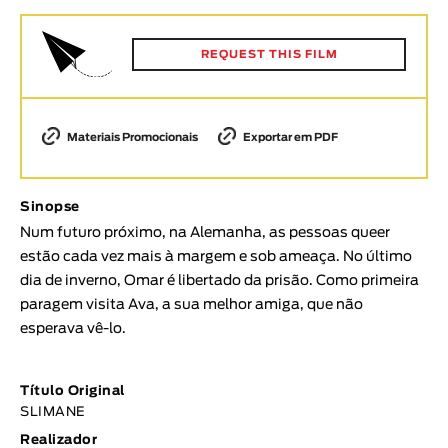
Animar
DURAÇÃO
REQUEST THIS FILM
< / >
Materiais Promocionais
Exportar em PDF
GÉNERO
Sinopse
Ficção
Num futuro próximo, na Alemanha, as pessoas queer
Animação
estão cada vez mais à margem e sob ameaça. No último
Experimental
dia de inverno, Omar é libertado da prisão. Como primeira
Documentário
paragem visita Ava, a sua melhor amiga, que não
esperava vê-lo.
TÓPICOS
Tópicos selecionados
Título Original
SLIMANE
Realizador