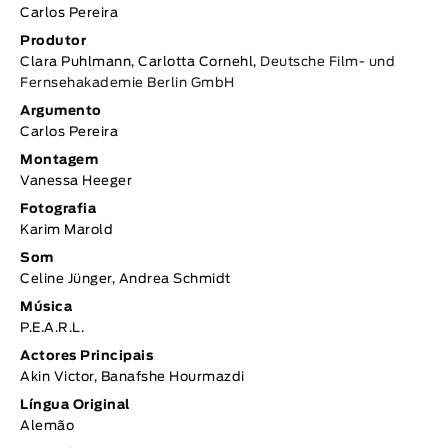
Carlos Pereira
Produtor
Clara Puhlmann, Carlotta Cornehl,
Deutsche Film- und
Fernsehakademie Berlin GmbH
Argumento
Carlos Pereira
Montagem
Vanessa Heeger
Fotografia
Karim Marold
Som
Celine Jünger, Andrea Schmidt
Música
P.E.A.R.L.
Actores Principais
Akin Victor, Banafshe Hourmazdi
Língua Original
Alemão