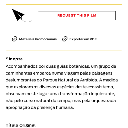
Animar
DURAÇÃO
REQUEST THIS FILM
< / >
Materiais Promocionais
Exportar em PDF
GÉNERO
Sinopse
Ficção
Acompanhados por duas guias botânicas, um grupo de
Animação
caminhantes embarca numa viagem pelas paisagens
Experimental
deslumbrantes do Parque Natural da Arrábida. À medida
Documentário
que exploram as diversas espécies deste ecossistema,
observam neste lugar uma transformação inquietante,
TÓPICOS
não pelo curso natural do tempo, mas pela orquestrada
Tópicos selecionados
apropriação da presença humana.
Título Original