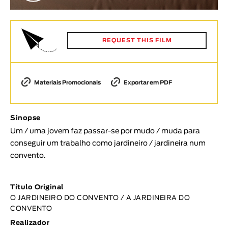
Animar
DURAÇÃO
< / >
REQUEST THIS FILM
Materiais Promocionais
Exportar em PDF
GÉNERO
Ficção
Sinopse
Animação
Um / uma jovem faz passar-se por mudo / muda para
Experimental
conseguir um trabalho como jardineiro / jardineira num
Documentário
convento.
TÓPICOS
Título Original
Tópicos selecionados
O JARDINEIRO DO CONVENTO / A JARDINEIRA DO
CONVENTO
Realizador