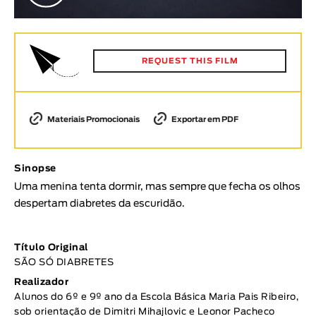
Animar
DURAÇÃO
< / >
REQUEST THIS FILM
Materiais Promocionais
Exportar em PDF
GÉNERO
Ficção
Sinopse
Animação
Uma menina tenta dormir, mas sempre que fecha os olhos
Experimental
despertam diabretes da escuridão.
Documentário
TÓPICOS
Título Original
SÃO SÓ DIABRETES
Tópicos selecionados
Realizador
Alunos do 6º e 9º ano da Escola Básica Maria Pais Ribeiro,
sob orientação de Dimitri Mihajlovic e Leonor Pacheco