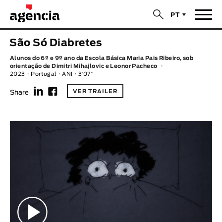
$
PT
Notícias
São Só Diabretes
TÍTULO ORIGINAL
Alunos do 6º e 9º ano da Escola Básica Maria Pais Ribeiro, sob
Filmes
orientação de Dimitri Mihajlovic e Leonor Pacheco
2023
Portugal
ANI
3′07″
f
F
TÍTULO PORTUGUÊS
Realizadores
VER TRAILER
Share
Últimas Selecções
REALIZADOR
Estatísticas
LEGENDA DISPONÍVEL
Filmes - Animar
Legenda disponível
Sobre nós & Contactos
ANO
Curtas Vila do Conde
Solar
O Dia Mais Curto
Loja
Ano