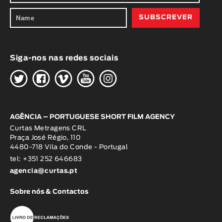
Siga-nos nas redes sociais
H
G
W
O
K
AGÊNCIA – PORTUGUESE SHORT FILM AGENCY
Curtas Metragens CRL
Praça José Régio, 110
4480-718 Vila do Conde - Portugal
tel: +351 252 646683
agencia@curtas.pt
Sobre nós & Contactos