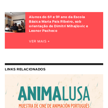
Alunos do 6º e 9º ano da Escola
Básica Maria Pais Ribeiro, sob
orientação de Dimitri Mihajlovic e
Leonor Pacheco
VER MAIS +
LINKS RELACIONADOS