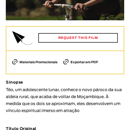
Animar
DURAÇÃO
< / >
REQUEST THIS FILM
GÉNERO
Ficção
Materiais Promocionais
Exportar em PDF
Animação
Experimental
Sinopse
Documentário
Téo, um adolescente lunar, conhece o novo pároco da sua
aldeia rural, que acaba de voltar de Moçambique. À
TÓPICOS
medida que os dois se aproximam, eles desenvolvem um
Tópicos selecionados
vínculo espiritual imerso em atração
Título Original