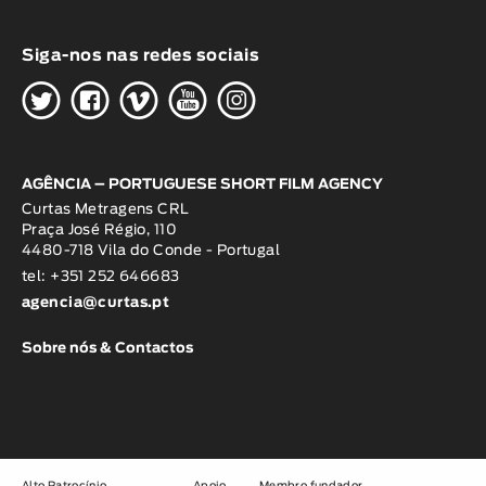
Siga-nos nas redes sociais
H
G
W
O
K
AGÊNCIA – PORTUGUESE SHORT FILM AGENCY
Curtas Metragens CRL
Praça José Régio, 110
4480-718 Vila do Conde - Portugal
tel: +351 252 646683
agencia@curtas.pt
Sobre nós & Contactos
Alto Patrocínio
Apoio
Membro fundador