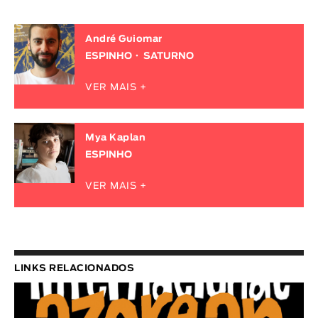
André Guiomar
ESPINHO
SATURNO
VER MAIS +
Mya Kaplan
ESPINHO
VER MAIS +
LINKS RELACIONADOS