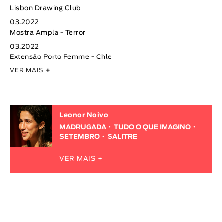
Lisbon Drawing Club
03.2022
Mostra Ampla - Terror
03.2022
Extensão Porto Femme - Chle
VER MAIS
+
Leonor Noivo
MADRUGADA
TUDO O QUE IMAGINO
SETEMBRO
SALITRE
VER MAIS +