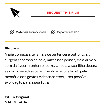
Animar
DURAÇÃO
REQUEST THIS FILM
< / >
Materiais Promocionais
Exportar em PDF
GÉNERO
Sinopse
Ficção
Maria começa a ter sinais de pertencer a outro lugar:
Animação
surgem escamas na pele, raízes nas pernas, e ela ouve o
Experimental
som da água - sonha ser peixe. Um dia a sua filha depara-
Documentário
se com o seu desaparecimento e reconstruirá, pela
memória dos gestos e desencontros, uma possível
TÓPICOS
explicação para a sua fuga
Tópicos selecionados
Título Original
MADRUGADA