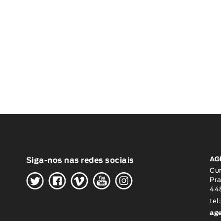
AG
Siga-nos nas redes sociais
H
G
W
O
K
Cu
Pra
448
tel
ag