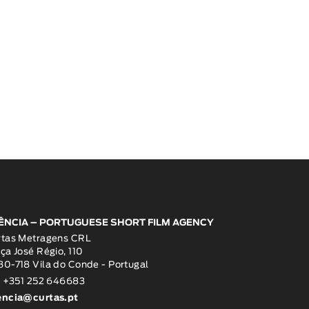
ÊNCIA – PORTUGUESE SHORT FILM AGENCY
rtas Metragens CRL
ça José Régio, 110
0-718 Vila do Conde - Portugal
: +351 252 646683
encia@curtas.pt