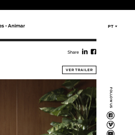
es - Animar
PT
f
F
Share
VER TRAILER
FOLLOW US
F
V
Q