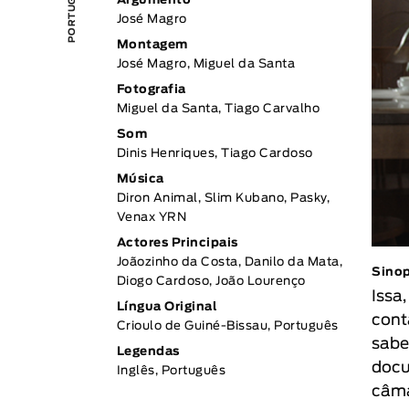
Argumento
José Magro
Montagem
José Magro, Miguel da Santa
Fotografia
Miguel da Santa, Tiago Carvalho
Som
Dinis Henriques, Tiago Cardoso
Música
Diron Animal, Slim Kubano, Pasky,
Venax YRN
Actores Principais
Joãozinho da Costa, Danilo da Mata,
Sino
Diogo Cardoso, João Lourenço
Issa
Língua Original
cont
Crioulo de Guiné-Bissau, Português
sabe
Legendas
docu
Inglês, Português
câma