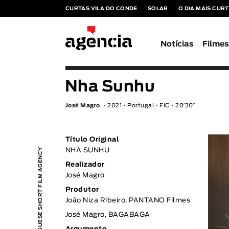
CURTAS VILA DO CONDE
SOLAR
O DIA MAIS CUR
Notícias
Filme
Nha Sunhu
José Magro
2021
Portugal
FIC
20′30″
Título Original
PORTUGUESE SHORT FILM AGENCY
NHA SUNHU
Realizador
José Magro
Produtor
João Niza Ribeiro, PANTANO Filmes
José Magro, BAGABAGA