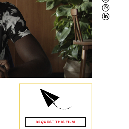
L
f
é
REQUEST THIS FILM