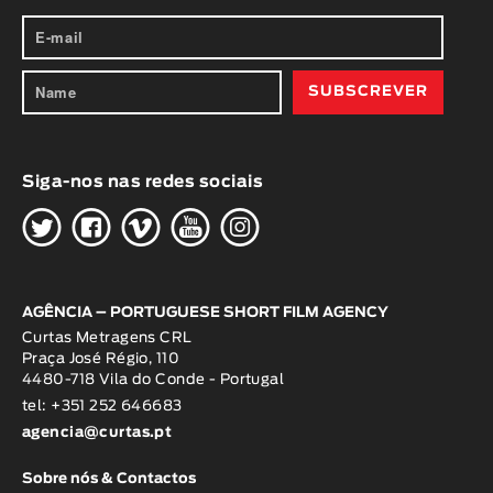
Siga-nos nas redes sociais
H
G
W
O
K
AGÊNCIA – PORTUGUESE SHORT FILM AGENCY
Curtas Metragens CRL
Praça José Régio, 110
4480-718 Vila do Conde - Portugal
tel: +351 252 646683
agencia@curtas.pt
Sobre nós & Contactos