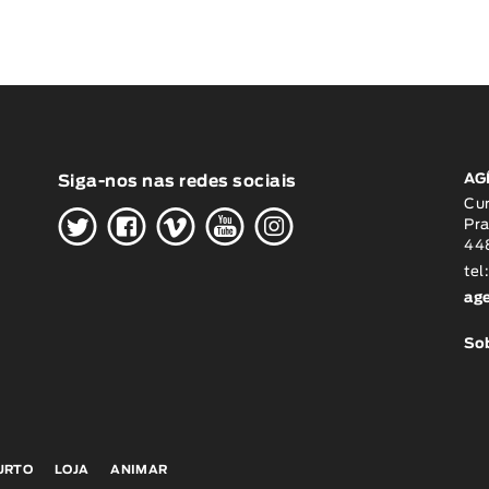
AG
Siga-nos nas redes sociais
H
G
W
O
K
Cu
Pra
448
tel
ag
Sob
CURTO
LOJA
ANIMAR