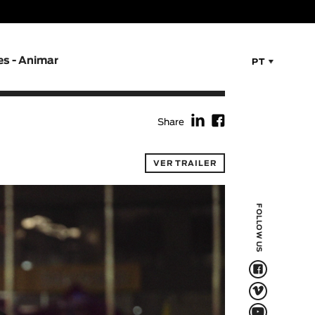
es - Animar
PT
f
F
Share
VER TRAILER
FOLLOW US
F
V
Q