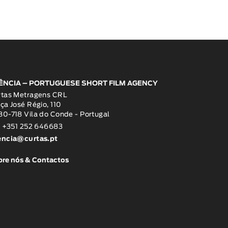
ÊNCIA – PORTUGUESE SHORT FILM AGENCY
rtas Metragens CRL
ça José Régio, 110
0-718 Vila do Conde - Portugal
: +351 252 646683
encia@curtas.pt
re nós & Contactos