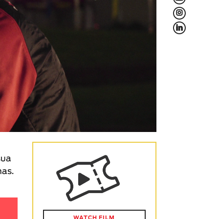
L
f
sua
has.
WATCH FILM