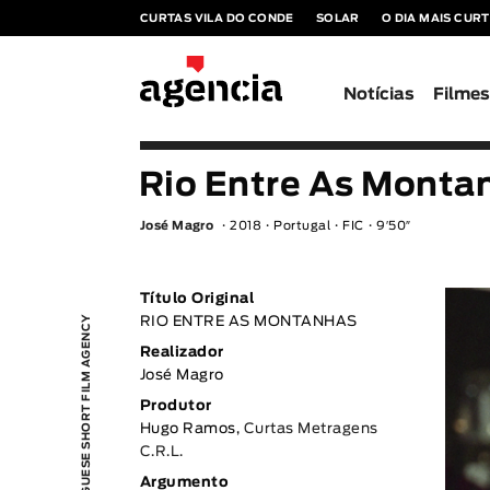
CURTAS VILA DO CONDE
SOLAR
O DIA MAIS CUR
Notícias
Filme
Rio Entre As Monta
José Magro
2018
Portugal
FIC
9′50″
Título Original
PORTUGUESE SHORT FILM AGENCY
RIO ENTRE AS MONTANHAS
Realizador
José Magro
Produtor
Hugo Ramos,
Curtas Metragens
C.R.L.
Argumento