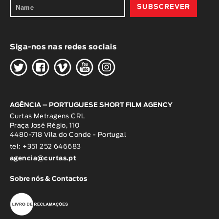
Siga-nos nas redes sociais
H
G
W
O
K
AGÊNCIA – PORTUGUESE SHORT FILM AGENCY
Curtas Metragens CRL
Praça José Régio, 110
4480-718 Vila do Conde - Portugal
tel: +351 252 646683
agencia@curtas.pt
Sobre nós & Contactos