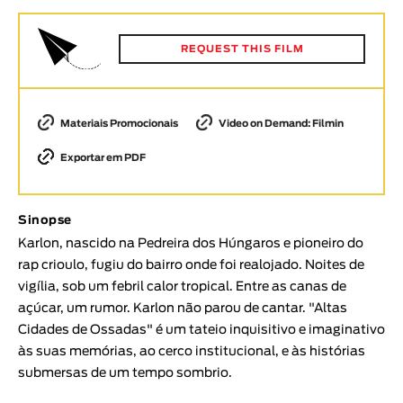
Animar
DURAÇÃO
REQUEST THIS FILM
< / >
Materiais Promocionais
Video on Demand: Filmin
Exportar em PDF
GÉNERO
Ficção
Animação
Sinopse
Experimental
Karlon, nascido na Pedreira dos Húngaros e pioneiro do
rap crioulo, fugiu do bairro onde foi realojado. Noites de
Documentário
vigília, sob um febril calor tropical. Entre as canas de
TÓPICOS
açúcar, um rumor. Karlon não parou de cantar. "Altas
Cidades de Ossadas" é um tateio inquisitivo e imaginativo
Tópicos selecionados
às suas memórias, ao cerco institucional, e às histórias
submersas de um tempo sombrio.