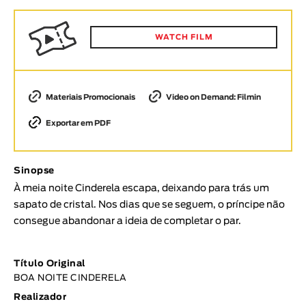
Animar
DURAÇÃO
WATCH FILM
< / >
Materiais Promocionais
Video on Demand: Filmin
Exportar em PDF
GÉNERO
Ficção
Animação
Sinopse
Experimental
À meia noite Cinderela escapa, deixando para trás um
sapato de cristal. Nos dias que se seguem, o príncipe não
Documentário
consegue abandonar a ideia de completar o par.
TÓPICOS
Tópicos selecionados
Título Original
BOA NOITE CINDERELA
Realizador