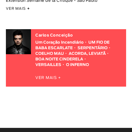
Extension Semaine de la Critique - São Paulo
VER MAIS
+
Carlos Conceição
Um Coração Incendiário
UM FIO DE
BABA ESCARLATE
SERPENTÁRIO
COELHO MAU
ACORDA, LEVIATÃ
BOA NOITE CINDERELA
VERSAILLES
O INFERNO
VER MAIS +