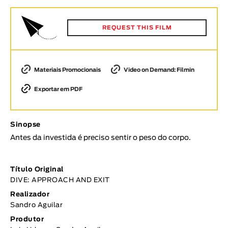
Animar
DURAÇÃO
REQUEST THIS FILM
< / >
Materiais Promocionais
Video on Demand: Filmin
Exportar em PDF
GÉNERO
Ficção
Animação
Sinopse
Experimental
Antes da investida é preciso sentir o peso do corpo.
Documentário
Título Original
TÓPICOS
DIVE: APPROACH AND EXIT
Tópicos selecionados
Realizador
Sandro Aguilar
Produtor