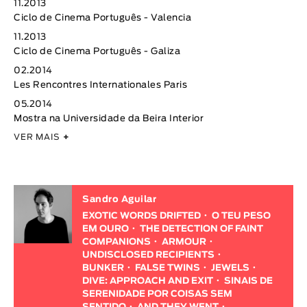
11.2013
Ciclo de Cinema Português - Valencia
11.2013
Ciclo de Cinema Português - Galiza
02.2014
Les Rencontres Internationales Paris
05.2014
Mostra na Universidade da Beira Interior
VER MAIS
+
Sandro Aguilar
EXOTIC WORDS DRIFTED
O TEU PESO
EM OURO
THE DETECTION OF FAINT
COMPANIONS
ARMOUR
UNDISCLOSED RECIPIENTS
BUNKER
FALSE TWINS
JEWELS
DIVE: APPROACH AND EXIT
SINAIS DE
SERENIDADE POR COISAS SEM