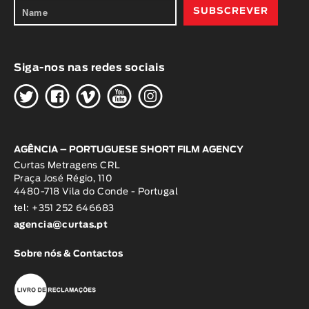
Siga-nos nas redes sociais
H
G
W
O
K
AGÊNCIA – PORTUGUESE SHORT FILM AGENCY
Curtas Metragens CRL
Praça José Régio, 110
4480-718 Vila do Conde - Portugal
tel: +351 252 646683
agencia@curtas.pt
Sobre nós & Contactos