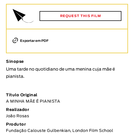
Animar
DURAÇÃO
REQUEST THIS FILM
< / >
Exportar em PDF
GÉNERO
Sinopse
Ficção
Uma tarde no quotidiano de uma menina cuja mãe é
Animação
pianista.
Experimental
Documentário
Título Original
TÓPICOS
A MINHA MÃE É PIANISTA
Realizador
Tópicos selecionados
João Rosas
Produtor
Fundação Calouste Gulbenkian, London Film School