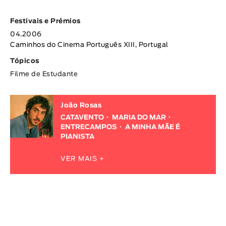
Festivais e Prémios
04.2006
Caminhos do Cinema Português XIII, Portugal
Tópicos
Filme de Estudante
João Rosas
CATAVENTO
MARIA DO MAR
ENTRECAMPOS
A MINHA MÃE É
PIANISTA
VER MAIS +