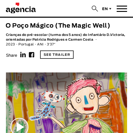
$
EN
News
O Poço Mágico (The Magic Well)
ORIGINAL TITLE
Crianças do pré-escolar (turma dos 5 anos) do Infantário D.Victoria,
Films
orientadas por Patrícia Rodrigues e Carmen Costa
2023
Portugal
ANI
3′37″
f
F
ENGLISH TITLE
Directors
SEE TRAILER
Share
Recent Selections
DIRECTOR
Statistics
AVAILABLE SUBTITLES
Animar Films
Available Subtitles
About Us & Contacts
YEAR
Curtas Vila do Conde
Solar
O Dia Mais Curto
Store
Year