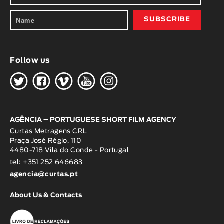
Follow us
H
G
W
O
K
AGÊNCIA – PORTUGUESE SHORT FILM AGENCY
Curtas Metragens CRL
Praça José Régio, 110
4480-718 Vila do Conde - Portugal
tel: +351 252 646683
agencia@curtas.pt
About Us & Contacts