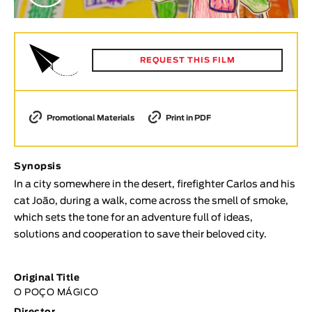
Animar
LENGTH
< / >
REQUEST THIS FILM
Promotional Materials
Print in PDF
GENDER
Fiction
Synopsis
Animation
In a city somewhere in the desert, firefighter Carlos and his
Experimental
cat João, during a walk, come across the smell of smoke,
Documentary
which sets the tone for an adventure full of ideas,
TOPICS
solutions and cooperation to save their beloved city.
Selected Topics
Original Title
O POÇO MÁGICO