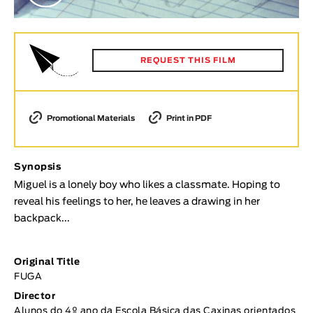
Animar
LENGTH
< / >
REQUEST THIS FILM
Promotional Materials
Print in PDF
GENDER
Fiction
Synopsis
Animation
Miguel is a lonely boy who likes a classmate. Hoping to
Experimental
reveal his feelings to her, he leaves a drawing in her
Documentary
backpack...
TOPICS
Selected Topics
Original Title
FUGA
Director
Alunos do 4º ano da Escola Básica das Caxinas orientados