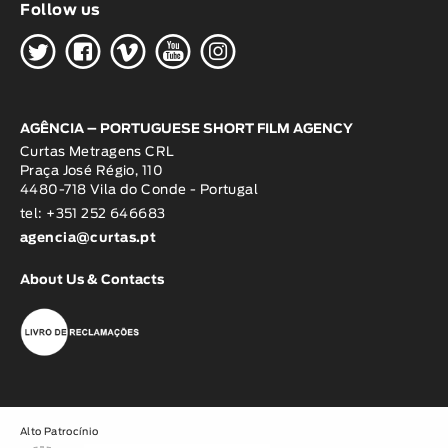
Follow us
H
G
W
O
K
AGÊNCIA – PORTUGUESE SHORT FILM AGENCY
Curtas Metragens CRL
Praça José Régio, 110
4480-718 Vila do Conde - Portugal
tel: +351 252 646683
agencia@curtas.pt
About Us & Contacts
Alto Patrocínio