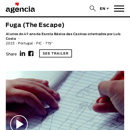
$
EN
News
Fuga (The Escape)
ORIGINAL TITLE
Alunos do 4º ano da Escola Básica das Caxinas orientados por Luís
Films
Costa
2023
Portugal
FIC
7′15″
f
F
ENGLISH TITLE
Directors
SEE TRAILER
Share
Recent Selections
DIRECTOR
Statistics
AVAILABLE SUBTITLES
Animar Films
Available Subtitles
About Us & Contacts
YEAR
Curtas Vila do Conde
Solar
O Dia Mais Curto
Store
Year