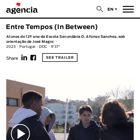
$
EN
News
Entre Tempos (In Between)
ORIGINAL TITLE
Alunos do 12º ano da Escola Secundária D. Afonso Sanches, sob
Films
orientação de José Magro
2023
Portugal
DOC
9′37″
f
F
ENGLISH TITLE
Directors
SEE TRAILER
Share
Recent Selections
DIRECTOR
Statistics
AVAILABLE SUBTITLES
Animar Films
Available Subtitles
About Us & Contacts
YEAR
Curtas Vila do Conde
Solar
O Dia Mais Curto
Store
Year