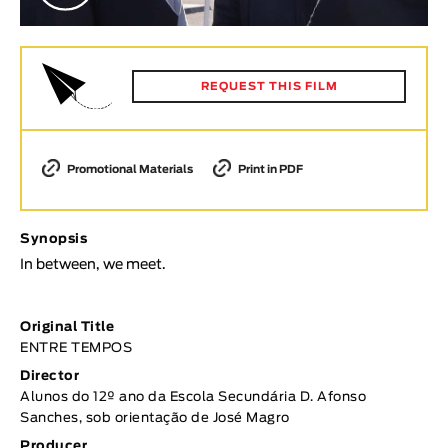
Animar
LENGTH
< / >
REQUEST THIS FILM
Promotional Materials
Print in PDF
GENDER
Fiction
Synopsis
Animation
In between, we meet.
Experimental
Documentary
Original Title
TOPICS
ENTRE TEMPOS
Selected Topics
Director
Alunos do 12º ano da Escola Secundária D. Afonso
Sanches, sob orientação de José Magro
Producer