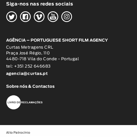
Siga-nos nas redes sociais
H
G
W
O
K
AGÊNCIA – PORTUGUESE SHORT FILM AGENCY
Curtas Metragens CRL
Praça José Régio, 110
4480-718 Vila do Conde - Portugal
tel: +351 252 646683
agencia@curtas.pt
Sobre nós & Contactos
Alto Patrocínio