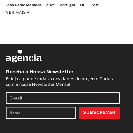
Animar
João Pedro Mamede
2025
Portugal
FIC
15′39″
DURAÇÃO
VER MAIS
+
< / >
GÉNERO
Ficção
Receba a Nossa Newsletter
Animação
Esteja a par de todas a novidades do projecto Curtas
Experimental
com a nossa Newsletter Mensal.
Documentário
TÓPICOS
Tópicos selecionados