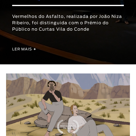
Animar
DURAÇÃO
Vermelhos do Asfalto, realizada por João Niza
Ribeiro, foi distinguida com o Prémio do
< / >
Público no Curtas Vila do Conde
LER MAIS
+
GÉNERO
Ficção
Animação
Experimental
Documentário