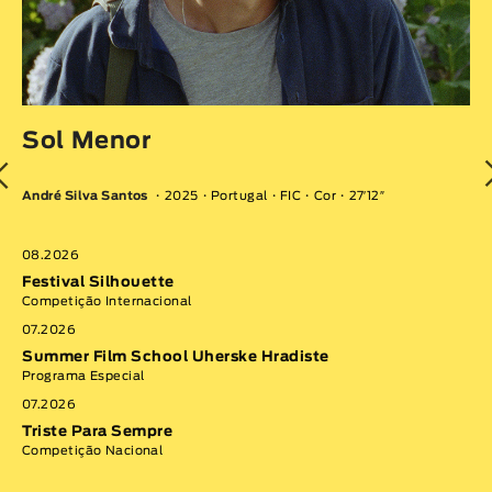
I
Jo
Sol Menor
Co
André Silva Santos
2025
Portugal
FIC
Cor
27′12″
08
Ve
Sa
08.2026
Com
Festival Silhouette
Competição Internacional
VE
07.2026
Summer Film School Uherske Hradiste
Programa Especial
07.2026
Triste Para Sempre
Competição Nacional