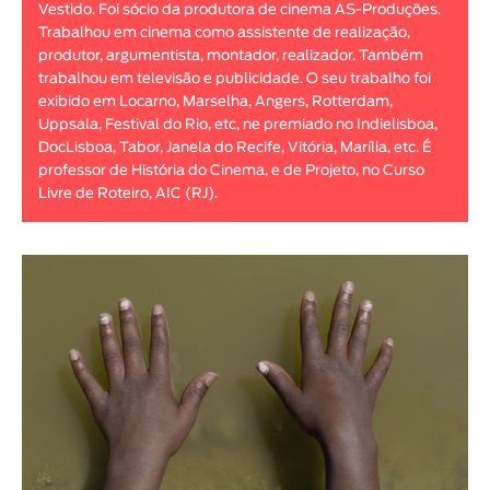
Vestido. Foi sócio da produtora de cinema AS-Produções.
Animar
Trabalhou em cinema como assistente de realização,
DURAÇÃO
produtor, argumentista, montador, realizador. Também
trabalhou em televisão e publicidade. O seu trabalho foi
< / >
exibido em Locarno, Marselha, Angers, Rotterdam,
Uppsala, Festival do Rio, etc, ne premiado no Indielisboa,
DocLisboa, Tabor, Janela do Recife, Vitória, Marília, etc. É
professor de História do Cinema, e de Projeto, no Curso
Livre de Roteiro, AIC (RJ).
GÉNERO
Ficção
Animação
Experimental
Documentário