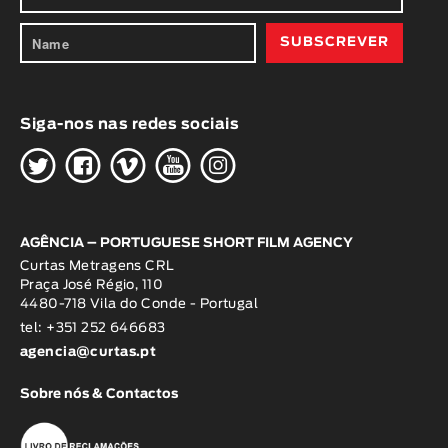
Siga-nos nas redes sociais
H
G
W
O
K
AGÊNCIA – PORTUGUESE SHORT FILM AGENCY
Curtas Metragens CRL
Praça José Régio, 110
4480-718 Vila do Conde - Portugal
tel: +351 252 646683
agencia@curtas.pt
Sobre nós & Contactos