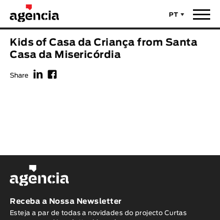
PT
Notícias
Kids of Casa da Criança from Santa
TÍTULO ORIGINAL
Casa da Misericórdia
Filmes
f
F
Share
TÍTULO PORTUGUÊS
Realizadores
Últimas Selecções
REALIZADOR
Estatísticas
LEGENDA DISPONÍVEL
Filmes - Animar
Legenda disponível
Sobre nós & Contactos
ANO
Receba a Nossa Newsletter
Esteja a par de todas a novidades do projecto Curtas
Curtas Vila do Conde
Solar
O Dia Mais Curto
Loja
Ano