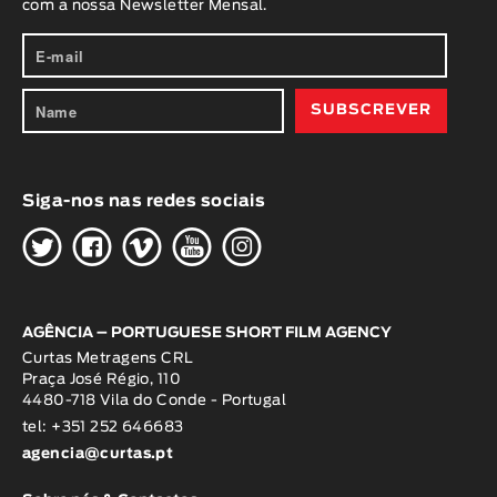
com a nossa Newsletter Mensal.
Animar
DURAÇÃO
< / >
Siga-nos nas redes sociais
GÉNERO
H
G
W
O
K
Ficção
Animação
Experimental
Documentário
AGÊNCIA – PORTUGUESE SHORT FILM AGENCY
Curtas Metragens CRL
Praça José Régio, 110
4480-718 Vila do Conde - Portugal
tel: +351 252 646683
agencia@curtas.pt