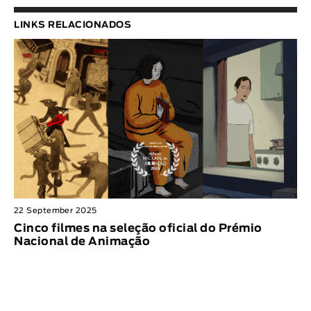
Animar
LINKS RELACIONADOS
DURAÇÃO
< / >
GÉNERO
Ficção
Animação
Experimental
Documentário
22 September 2025
Cinco filmes na seleção oficial do Prémio
Nacional de Animação