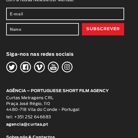
com a nossa Newsletter Mensal.
Siga-nos nas redes sociais
H
G
W
O
K
AGÊNCIA – PORTUGUESE SHORT FILM AGENCY
Curtas Metragens CRL
Praça José Régio, 110
4480-718 Vila do Conde - Portugal
tel: +351 252 646683
agencia@curtas.pt
Sobre nós & Contactos