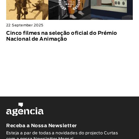
Animar
DURAÇÃO
< / >
22 September 2025
Cinco filmes na seleção oficial do Prémio
Nacional de Animação
GÉNERO
Ficção
Animação
Experimental
Documentário
Receba a Nossa Newsletter
Esteja a par de todas a novidades do projecto Curtas