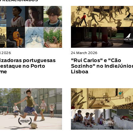
S RELACIONADOS
il 2026
24 March 2026
izadoras portuguesas
"Rui Carlos" e "Cão
estaque no Porto
Sozinho" no IndieJúnio
me
Lisboa