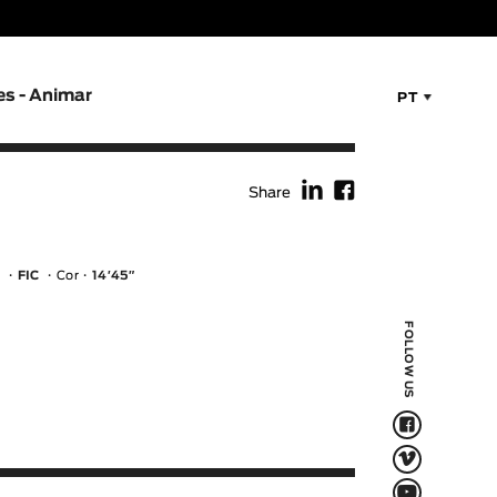
es - Animar
PT
f
F
Share
l
FIC
Cor
14′45″
FOLLOW US
F
V
Q