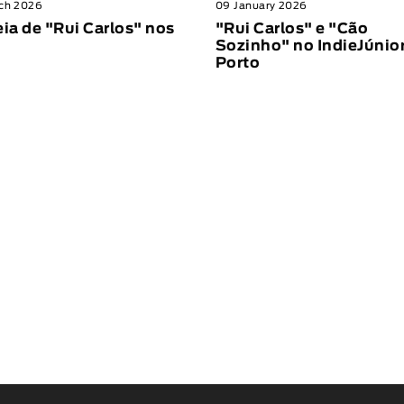
ch 2026
09 January 2026
eia de "Rui Carlos" nos
"Rui Carlos" e "Cão
Sozinho" no IndieJúnio
Porto