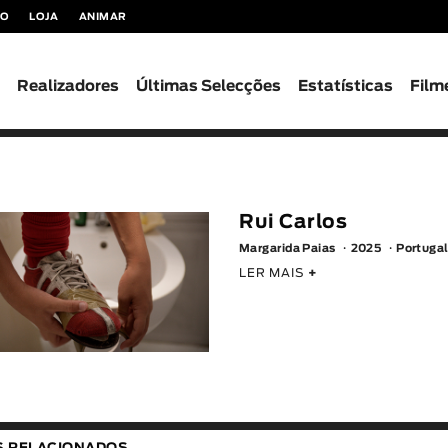
TO
LOJA
ANIMAR
s
Realizadores
Últimas Selecções
Estatísticas
Film
Rui Carlos
Margarida Paias
2025
Portuga
LER MAIS
+