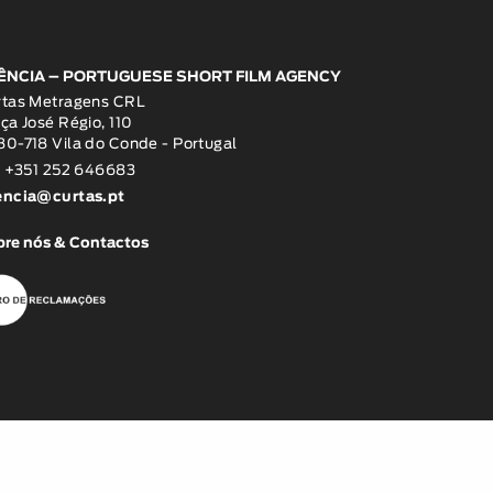
ÊNCIA – PORTUGUESE SHORT FILM AGENCY
rtas Metragens CRL
ça José Régio, 110
0-718 Vila do Conde - Portugal
: +351 252 646683
encia@curtas.pt
re nós & Contactos