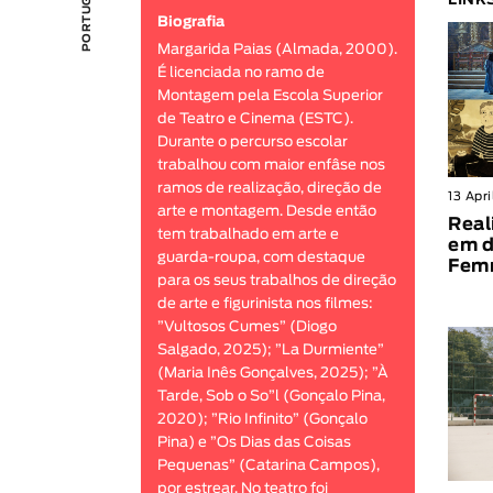
LINK
Biografia
Margarida Paias (Almada, 2000).
É licenciada no ramo de
Montagem pela Escola Superior
de Teatro e Cinema (ESTC).
Durante o percurso escolar
trabalhou com maior enfâse nos
ramos de realização, direção de
13 Apr
arte e montagem. Desde então
Real
tem trabalhado em arte e
em d
guarda-roupa, com destaque
Fem
para os seus trabalhos de direção
de arte e figurinista nos filmes:
”Vultosos Cumes” (Diogo
Salgado, 2025); ”La Durmiente”
(Maria Inês Gonçalves, 2025); ”À
Tarde, Sob o So”l (Gonçalo Pina,
2020); ”Rio Infinito” (Gonçalo
Pina) e ”Os Dias das Coisas
Pequenas” (Catarina Campos),
por estrear. No teatro foi