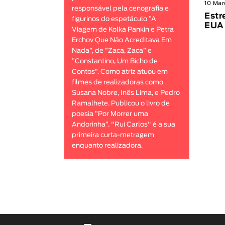
10 Mar
responsável pela cenografia e
Estr
figurinos do espetáculo ”A
EUA
Viagem de Kolka Pankin e Petra
Erchov Que Não Acreditava Em
Nada”, de ”Zaca, Zaca” e
”Constantino, Um Bicho de
Contos”. Como atriz atuou em
filmes de realizadoras como
Susana Nobre, Inês Lima, e Pedro
Ramalhete. Publicou o livro de
poesia ”Por Morrer uma
Andorinha”. "Rui Carlos" é a sua
primeira curta-metragem
enquanto realizadora.