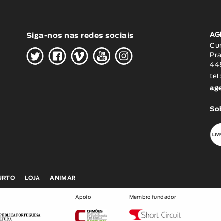
AG
Siga-nos nas redes sociais
H
G
W
O
K
Cu
Pra
448
tel
ag
Sob
CURTO
LOJA
ANIMAR
Apoio
Membro fundador