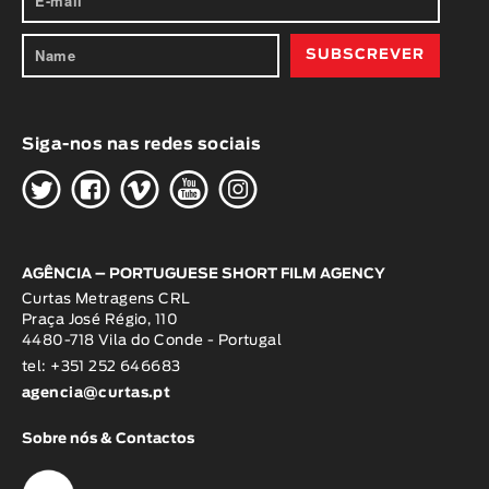
Siga-nos nas redes sociais
H
G
W
O
K
AGÊNCIA – PORTUGUESE SHORT FILM AGENCY
Curtas Metragens CRL
Praça José Régio, 110
4480-718 Vila do Conde - Portugal
tel: +351 252 646683
agencia@curtas.pt
Sobre nós & Contactos