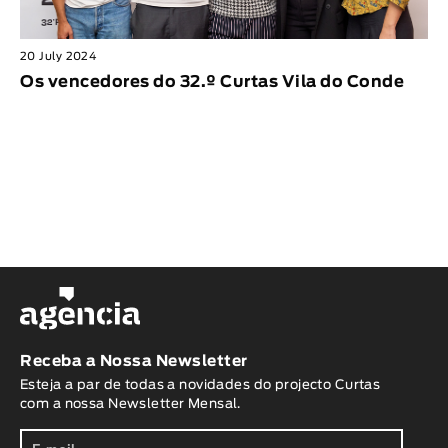
Animar
DURAÇÃO
20 July 2024
< / >
Os vencedores do 32.º Curtas Vila do Conde
GÉNERO
Ficção
Animação
Experimental
Documentário
Receba a Nossa Newsletter
Esteja a par de todas a novidades do projecto Curtas
com a nossa Newsletter Mensal.