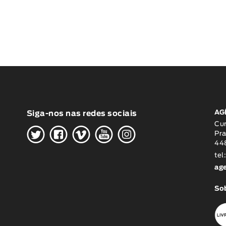
AG
Siga-nos nas redes sociais
H
G
W
O
K
Cu
Pra
448
tel
ag
Sob