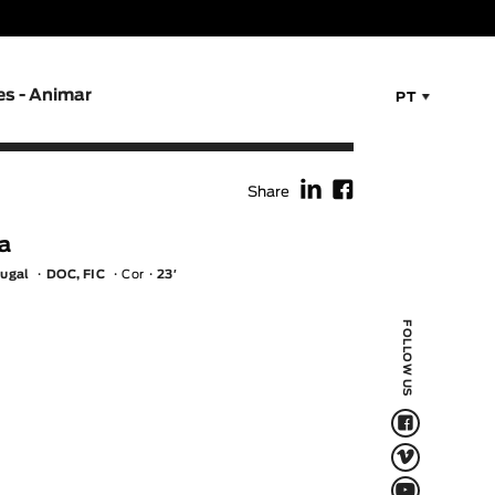
es - Animar
PT
f
F
Share
a
tugal
DOC, FIC
Cor
23′
FOLLOW US
F
V
Q