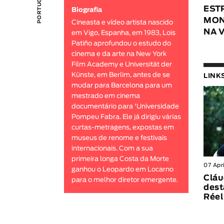
EST
Biografia
MON
Cineasta e vídeo artista nascido
NA 
em Vigo, Espanha, em 1983, Lois
Patiño aprofundou o estudo do
cinema e da arte na New York
Film Academy e Universität der
Künste, em Berlim, antes de se
LINK
mudar para Barcelona para um
mestrado em cinema
documentário para 'Universidade
Pompeu Fabra. Ele já dirigiu várias
curtas-metragens, expostas em
museus de renome e festivais
internacionais. Com a sua
primeira longa Costa da Morte
07 Apr
ganhou o Leopardo em Locarno
Cláu
para o melhor diretor emergente.
dest
Réel