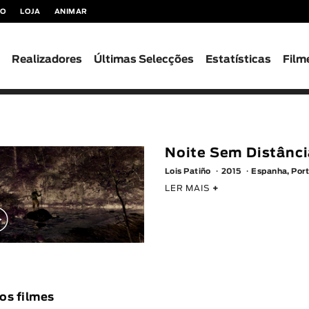
TO
LOJA
ANIMAR
s
Realizadores
Últimas Selecções
Estatísticas
Film
Noite Sem Distânci
Lois Patiño
2015
Espanha, Por
LER MAIS
+
os filmes