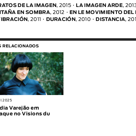
RATOS DE LA IMAGEN
, 2015
LA IMAGEN ARDE
, 201
TAÑA EN SOMBRA
, 2012
EN LE MOVIMIENTO DEL 
VIBRACIÓN
, 2011
DURACIÓN
, 2010
DISTANCIA
, 20
S RELACIONADOS
il 2025
dia Varejão em
aque no Visions du