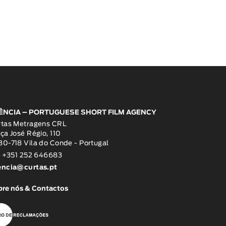
ÊNCIA – PORTUGUESE SHORT FILM AGENCY
rtas Metragens CRL
ça José Régio, 110
0-718 Vila do Conde - Portugal
: +351 252 646683
encia@curtas.pt
re nós & Contactos