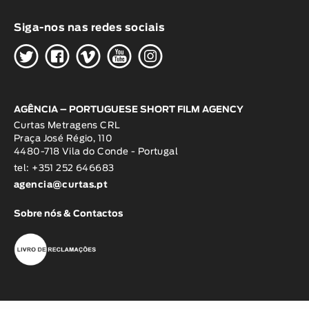
Siga-nos nas redes sociais
H
G
W
O
K
AGÊNCIA – PORTUGUESE SHORT FILM AGENCY
Curtas Metragens CRL
Praça José Régio, 110
4480-718 Vila do Conde - Portugal
tel: +351 252 646683
agencia@curtas.pt
Sobre nós & Contactos