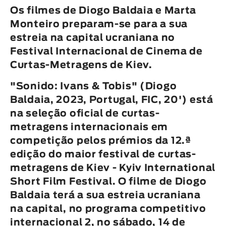
Animar
Os filmes de Diogo Baldaia e Marta
DURAÇÃO
Monteiro preparam-se para a sua
estreia na capital ucraniana no
< / >
Festival Internacional de Cinema de
Curtas-Metragens de Kiev.
"
Sonido: Ivans & Tobis
" (
Diogo
GÉNERO
Baldaia
, 2023, Portugal, FIC, 20') está
Ficção
na seleção oficial de curtas-
Animação
metragens internacionais em
Experimental
competição pelos prémios da 12.ª
Documentário
edição do maior festival de curtas-
metragens de Kiev -
Kyiv International
Short Film Festival
. O filme de
Diogo
Baldaia
terá a sua estreia ucraniana
na capital, no
programa competitivo
internacional 2
, no sábado, 14 de