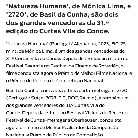
Animar
'Natureza Humana', de Mónica Lima, e
DURAÇÃO
'2720', de Basil da Cunha, são dois
dos grandes vencedores da 31.ª
< / >
edição do Curtas Vila do Conde.
'Natureza Humana' (Portugal / Alemanha, 2023, FIC, 25
min), de Mónica Lima, é um dos grandes vencedores do
GÉNERO
31.º Curtas Vila do Conde. Depois de ter sido premiado no
Ficção
Festival Regard e no Festival de Cinema de Roterdão,
o
filme conquista agora o Prémio de Melhor Filme Nacional e
Animação
o Prémio do Público da Competição Nacional.
Experimental
Basil da Cunha, com a sua última curta-metragem '2720'
Documentário
(Portugal / Suíça, 2023, FIC, DOC, 24 min), é também um
dos grandes vencedores do 31.º Curtas Vila do
Conde.
Depois da estreia no Festival Visions do Réel e no
Festival de Curtas-metragens Oberhausen,
conquista
agora o Prémio de Melhor Realizador da Competição
Nacional e Prémio do Público da Competição