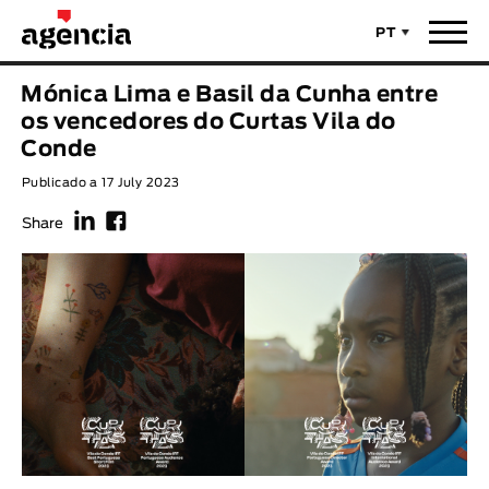
PT
Notícias
Mónica Lima e Basil da Cunha entre
TÍTULO ORIGINAL
os vencedores do Curtas Vila do
Filmes
Conde
Publicado a 17 July 2023
TÍTULO PORTUGUÊS
Realizadores
f
F
Share
Últimas Selecções
REALIZADOR
Estatísticas
LEGENDA DISPONÍVEL
Filmes - Animar
Legenda disponível
Sobre nós & Contactos
ANO
Curtas Vila do Conde
Solar
O Dia Mais Curto
Loja
Ano