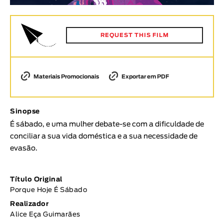
Animar
DURAÇÃO
REQUEST THIS FILM
< / >
Materiais Promocionais
Exportar em PDF
GÉNERO
Ficção
Sinopse
Animação
É sábado, e uma mulher debate-se com a dificuldade de
Experimental
conciliar a sua vida doméstica e a sua necessidade de
evasão.
Documentário
TÓPICOS
Título Original
Tópicos selecionados
Porque Hoje É Sábado
Realizador
Alice Eça Guimarães