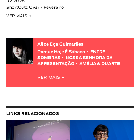
02.2026
ShortCutz Ovar - Fevereiro
VER MAIS
+
Alice Eça Guimarães
Porque Hoje É Sábado
ENTRE
SOMBRAS
NOSSA SENHORA DA
APRESENTAÇÃO
AMÉLIA & DUARTE
VER MAIS +
LINKS RELACIONADOS