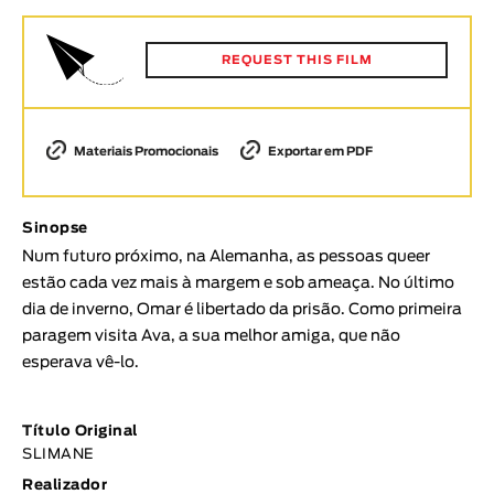
Animar
DURAÇÃO
REQUEST THIS FILM
< / >
Materiais Promocionais
Exportar em PDF
GÉNERO
Sinopse
Ficção
Num futuro próximo, na Alemanha, as pessoas queer
Animação
estão cada vez mais à margem e sob ameaça. No último
Experimental
dia de inverno, Omar é libertado da prisão. Como primeira
Documentário
paragem visita Ava, a sua melhor amiga, que não
esperava vê-lo.
TÓPICOS
Tópicos selecionados
Título Original
SLIMANE
Realizador