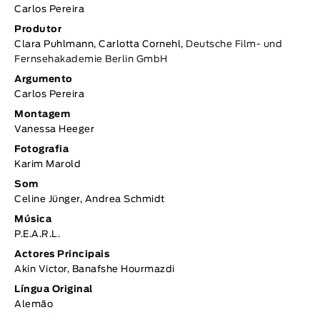
Carlos Pereira
Produtor
Clara Puhlmann, Carlotta Cornehl,
Deutsche Film- und
Fernsehakademie Berlin GmbH
Argumento
Carlos Pereira
Montagem
Vanessa Heeger
Fotografia
Karim Marold
Som
Celine Jünger, Andrea Schmidt
Música
P.E.A.R.L.
Actores Principais
Akin Victor, Banafshe Hourmazdi
Língua Original
Alemão