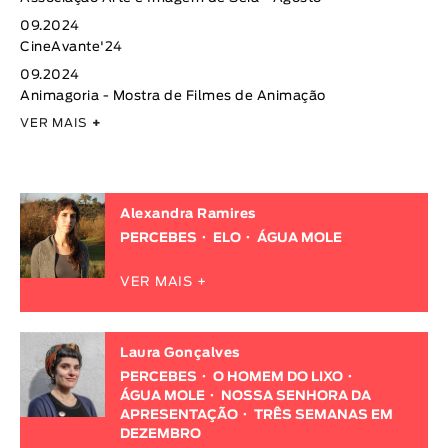
09.2024
CineAvante'24
09.2024
Animagoria - Mostra de Filmes de Animação
VER MAIS
+
Alexandra Ramires
PERCEBES
ELO
ÁGUA MOLE
VER MAIS +
Laura Gonçalves
PERCEBES
O HOMEM DO LIXO
ÁGUA MOLE
NOSSA SENHORA DA
APRESENTAÇÃO
TRÊS SEMANAS EM
DEZEMBRO