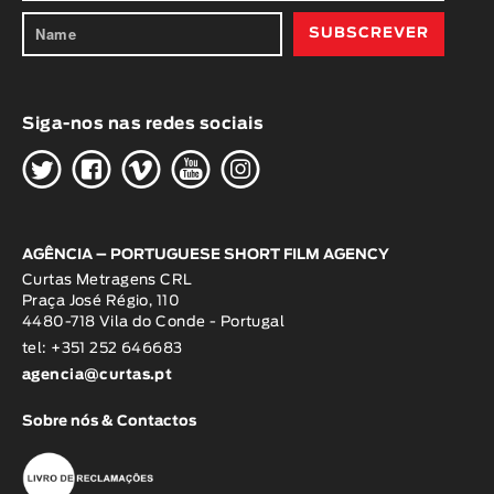
Siga-nos nas redes sociais
H
G
W
O
K
AGÊNCIA – PORTUGUESE SHORT FILM AGENCY
Curtas Metragens CRL
Praça José Régio, 110
4480-718 Vila do Conde - Portugal
tel: +351 252 646683
agencia@curtas.pt
Sobre nós & Contactos