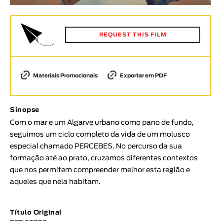
Animar
DURAÇÃO
REQUEST THIS FILM
< / >
Materiais Promocionais
Exportar em PDF
GÉNERO
Ficção
Sinopse
Animação
Com o mar e um Algarve urbano como pano de fundo,
Experimental
seguimos um ciclo completo da vida de um molusco
especial chamado PERCEBES. No percurso da sua
Documentário
formação até ao prato, cruzamos diferentes contextos
TÓPICOS
que nos permitem compreender melhor esta região e
aqueles que nela habitam.
Tópicos selecionados
Título Original