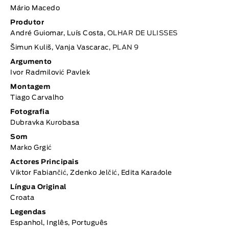
Mário Macedo
Produtor
André Guiomar, Luís Costa,
OLHAR DE ULISSES
Šimun Kuliš, Vanja Vascarac,
PLAN 9
Argumento
Ivor Radmilović Pavlek
Montagem
Tiago Carvalho
Fotografia
Dubravka Kurobasa
Som
Marko Grgić
Actores Principais
Viktor Fabiančić, Zdenko Jelčić, Edita Karađole
Língua Original
Croata
Legendas
Espanhol, Inglês, Português