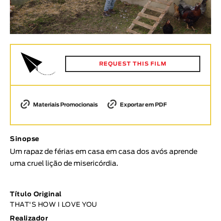
Animar
DURAÇÃO
< / >
REQUEST THIS FILM
GÉNERO
Ficção
Materiais Promocionais
Exportar em PDF
Animação
Experimental
Sinopse
Documentário
Um rapaz de férias em casa em casa dos avós aprende
uma cruel lição de misericórdia.
TÓPICOS
Tópicos selecionados
Título Original
THAT'S HOW I LOVE YOU
Realizador