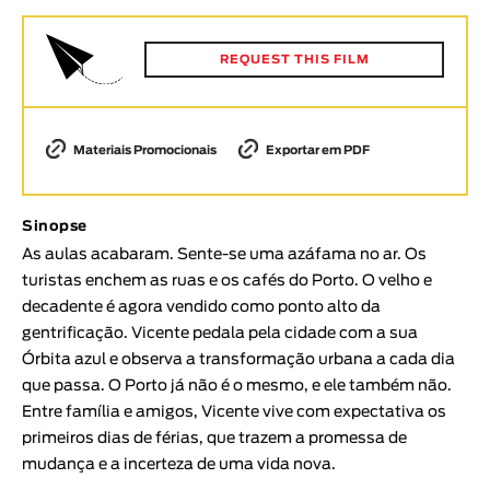
Animar
DURAÇÃO
REQUEST THIS FILM
< / >
Materiais Promocionais
Exportar em PDF
GÉNERO
Sinopse
Ficção
As aulas acabaram. Sente-se uma azáfama no ar. Os
Animação
turistas enchem as ruas e os cafés do Porto. O velho e
Experimental
decadente é agora vendido como ponto alto da
Documentário
gentrificação. Vicente pedala pela cidade com a sua
Órbita azul e observa a transformação urbana a cada dia
TÓPICOS
que passa. O Porto já não é o mesmo, e ele também não.
Tópicos selecionados
Entre família e amigos, Vicente vive com expectativa os
primeiros dias de férias, que trazem a promessa de
mudança e a incerteza de uma vida nova.