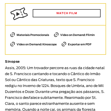
Animar
DURAÇÃO
WATCH FILM
< / >
Materiais Promocionais
Video on Demand: Filmin
Video on Demand: Kinoscope
Exportar em PDF
GÉNERO
Ficção
Animação
Sinopse
Experimental
Assis, 2005: Um trovador percorre as ruas da cidade natal
de S. Francisco cantando e tocando o Cântico do Irmão
Documentário
Sol ou Cântico das Criaturas, texto que S. Francisco
TÓPICOS
redigiu no Inverno de 1224. Bosques de Umbria, ano de Mil
Duzentos e Doze: Durante uma pregação aos pássaros, S.
Tópicos selecionados
Francisco desfalece subitamente. Reanimado por St.
Clara, o santo parece estranhamente ausente e sem
memória. Quando a noite cai, os animais da floresta