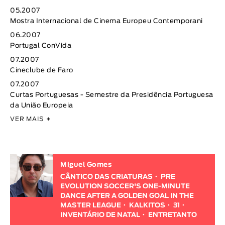
05.2007
Mostra Internacional de Cinema Europeu Contemporani
06.2007
Portugal ConVida
07.2007
Cineclube de Faro
07.2007
Curtas Portuguesas - Semestre da Presidência Portuguesa
da União Europeia
VER MAIS
+
Miguel Gomes
CÂNTICO DAS CRIATURAS
PRE
EVOLUTION SOCCER'S ONE-MINUTE
DANCE AFTER A GOLDEN GOAL IN THE
MASTER LEAGUE
KALKITOS
31
INVENTÁRIO DE NATAL
ENTRETANTO